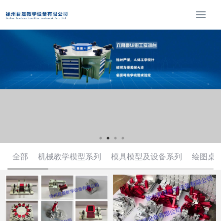
T
o
g
g
l
e
n
a
v
i
g
a
t
全部
机械教学模型系列
模具模型及设备系列
绘图桌
i
o
n