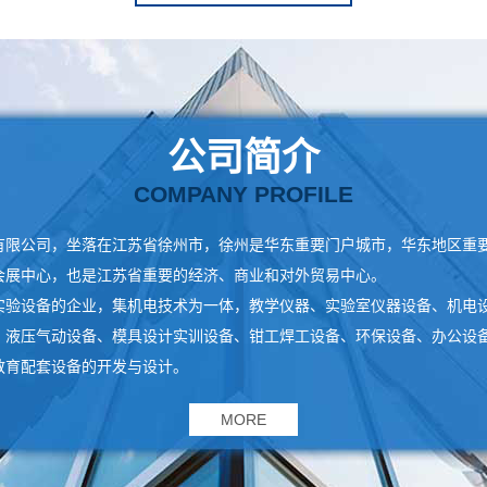
公司简介
COMPANY PROFILE
有限公司，坐落在江苏省徐州市，徐州是华东重要门户城市，华东地区重
会展中心，也是江苏省重要的经济、商业和对外贸易中心。
实验设备的企业，集机电技术为一体，教学仪器、实验室仪器设备、机电
、液压气动设备、模具设计实训设备、钳工焊工设备、环保设备、办公设
教育配套设备的开发与设计。
MORE