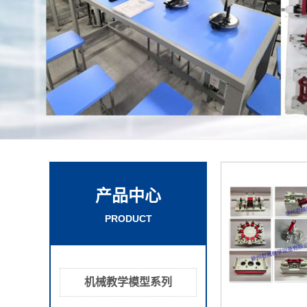
产品中心
PRODUCT
机械教学模型系列