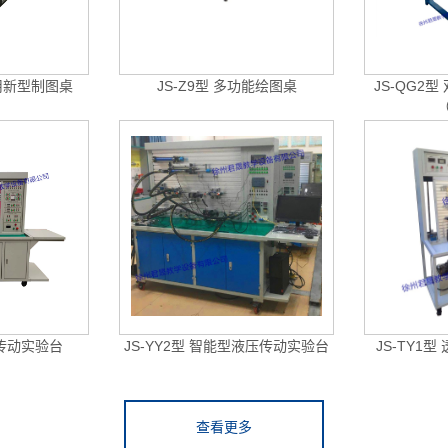
实用新型制图桌
JS-Z9型 多功能绘图桌
JS-QG2
压传动实验台
JS-YY2型 智能型液压传动实验台
JS-TY1
查看更多