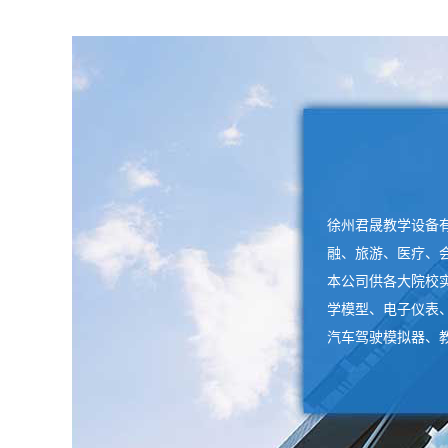
徐州君晟教学设备
融、旅游、医疗、
本公司供各大院校
学模型、电子仪表
汽车驾驶模拟器、