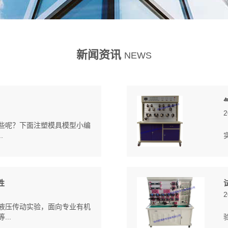
新闻资讯
NEWS
2
些呢？下面注塑模具模型小编
.
性
2
压传动实验，面向专业有机
..