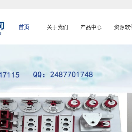
首页
关于我们
产品中心
资源软