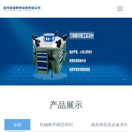
T
o
g
g
l
e
n
a
v
i
g
a
t
i
o
产品展示
n
全部
机械教学模型系列
模具模型及设备系列