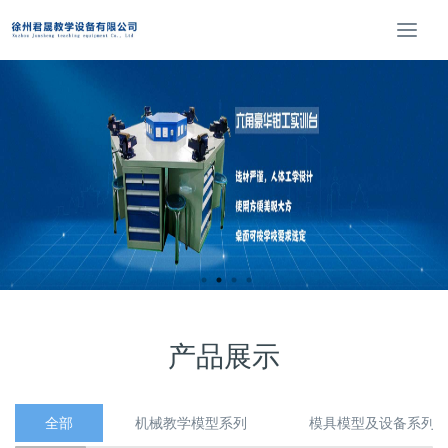
T
o
g
g
l
e
n
a
v
i
g
a
t
i
o
产品展示
n
全部
机械教学模型系列
模具模型及设备系列