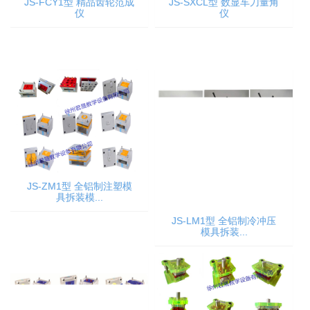
JS-FCY1型 精品齿轮范成
JS-SXCL型 数显车刀量角
仪
仪
JS-ZM1型 全铝制注塑模
具拆装模...
JS-LM1型 全铝制冷冲压
模具拆装...