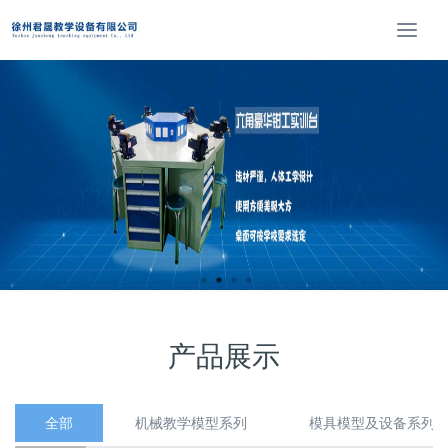
T
o
g
g
l
e
n
a
v
i
g
a
t
i
o
产品展示
n
全部
机械教学模型系列
模具模型及设备系列