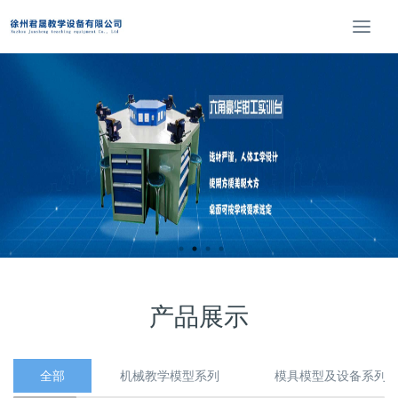
T
o
g
g
l
e
n
a
v
i
g
a
t
i
o
产品展示
n
全部
机械教学模型系列
模具模型及设备系列