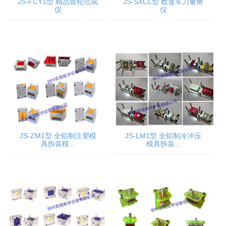
JS-FCY1型 精品齿轮范成
JS-SXCL型 数显车刀量角
仪
仪
JS-ZM1型 全铝制注塑模
JS-LM1型 全铝制冷冲压
具拆装模...
模具拆装...