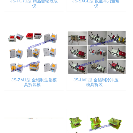
JS-FCY1型 精品齿轮范成
JS-SXCL型 数显车刀量角
仪
仪
JS-ZM1型 全铝制注塑模
JS-LM1型 全铝制冷冲压
具拆装模...
模具拆装...