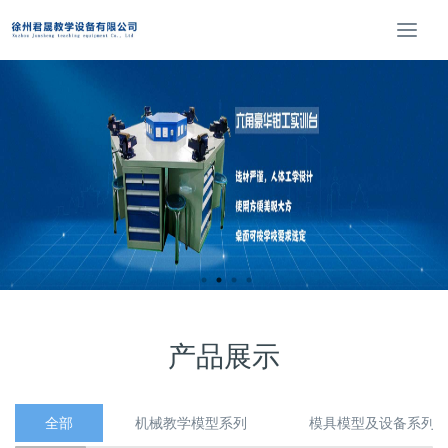
T
o
g
g
l
e
n
a
v
i
g
a
t
i
o
产品展示
n
全部
机械教学模型系列
模具模型及设备系列