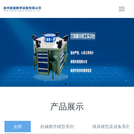
T
o
g
g
l
e
n
a
v
i
g
a
t
i
o
产品展示
n
全部
机械教学模型系列
模具模型及设备系列