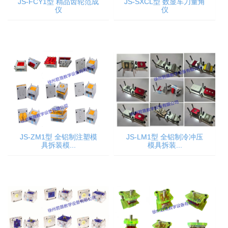
JS-FCY1型 精品齿轮范成
JS-SXCL型 数显车刀量角
仪
仪
JS-ZM1型 全铝制注塑模
JS-LM1型 全铝制冷冲压
具拆装模...
模具拆装...