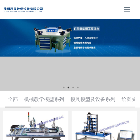
T
o
g
g
l
e
n
a
v
i
g
a
t
全部
机械教学模型系列
模具模型及设备系列
绘图桌
i
o
n