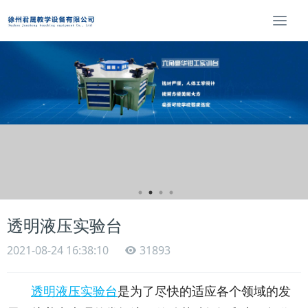
T
o
g
g
l
e
n
a
v
i
g
a
t
i
透明液压实验台
o
n
2021-08-24 16:38:10
31893
透明液压实验台
是为了尽快的适应各个领域的发