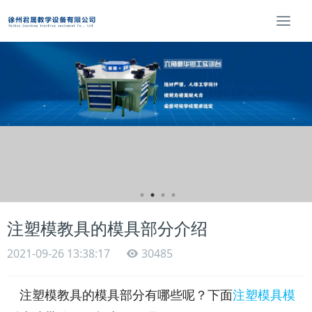
T
o
g
g
l
e
n
a
v
i
g
a
t
i
注塑模教具的模具部分介绍
o
n
2021-09-26 13:38:17
30485
注塑模教具的模具部分有哪些呢？下面
注塑模具模