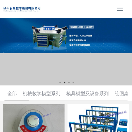
T
o
g
g
l
e
n
a
v
i
g
a
t
全部
机械教学模型系列
模具模型及设备系列
绘图桌
i
o
n