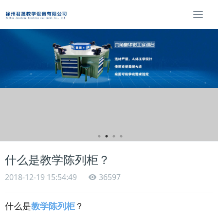
T
o
g
g
l
e
n
a
v
i
g
a
t
i
什么是教学陈列柜？
o
n
2018-12-19 15:54:49
36597
什么是
教学陈列柜
？