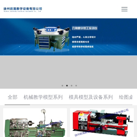
T
o
g
g
l
e
n
a
v
i
g
a
t
全部
机械教学模型系列
模具模型及设备系列
绘图桌
i
o
n