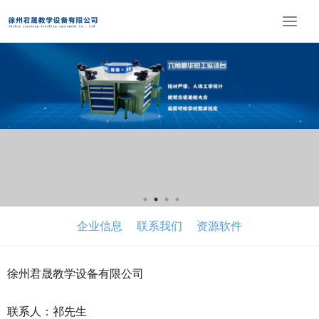
T
o
g
g
l
e
n
a
v
i
g
a
t
企业信息
联系我们
资源软件
i
o
n
徐州君晟教学设备有限公司
联系人：祁先生