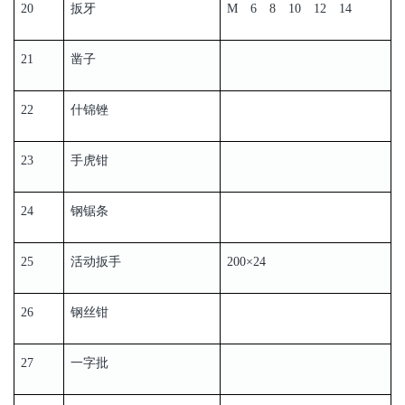
20
扳牙
M 6 8 10 12 14
21
凿子
22
什锦锉
23
手虎钳
24
钢锯条
25
活动扳手
200×24
26
钢丝钳
27
一字批