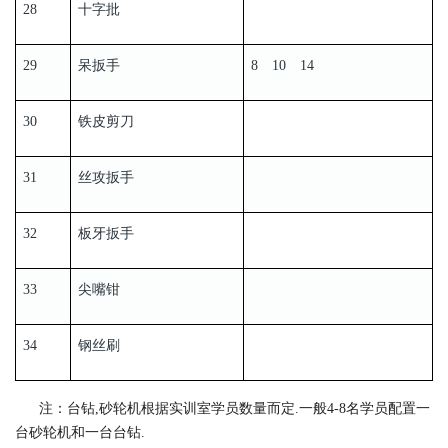
28
十字批
29
呆扳手
8 10 14
30
铁皮剪刀
31
丝攻扳手
32
板牙扳手
33
尖嘴钳
34
钢丝刷
注：台钻,砂轮机根据实训室学员数量而定.一般4-8名学员配置一
台砂轮机和一台台钻.