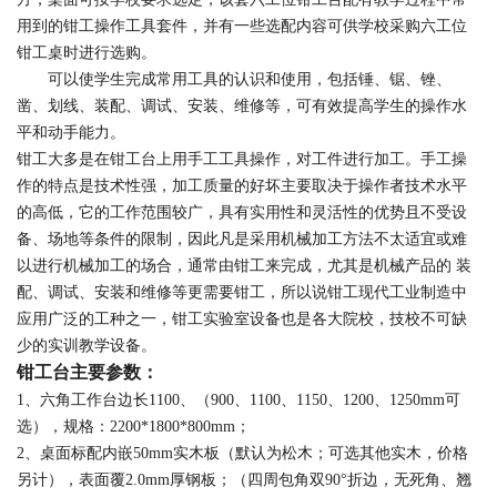
用到的钳工操作工具套件，并有一些选配内容可供学校采购六工位
钳工桌时进行选购。
可以使学生完成常用工具的认识和使用，包括锤、锯、锉、
凿、划线、装配、调试、安装、维修等，可有效提高学生的操作水
平和动手能力。
钳工大多是在钳工台上用手工工具操作，对工件进行加工。手工操
作的特点是技术性强，加工质量的好坏主要取决于操作者技术水平
的高低，它的工作范围较广，具有实用性和灵活性的优势且不受设
备、场地等条件的限制，因此凡是采用机械加工方法不太适宜或难
以进行机械加工的场合，通常由钳工来完成，尤其是机械产品的 装
配、调试、安装和维修等更需要钳工，所以说钳工现代工业制造中
应用广泛的工种之一，钳工实验室设备也是各大院校，技校不可缺
少的实训教学设备。
钳工台主要参数：
1、六角工作台边长1100、（900、1100、1150、1200、1250mm可
选），规格：2200*1800*800mm；
2、桌面标配内嵌50mm
实木板（默认为松木；可选其他实木，价格
另计）
，表面覆2.0mm厚钢板；（四周包角双90°折边，无死角、翘