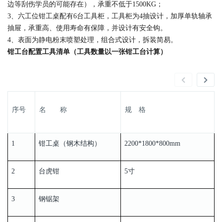
边等刮伤学员的可能存在），承重不低于1500KG；
3、六工位钳工桌配有6台工具柜，工具柜为4抽设计，加厚单轨轴承
抽屉，承重高、使用寿命有保障，并设计有安全钩。
4、表面为静电粉末喷塑处理，组合式设计，拆装简易。
钳工台配置工具清单（工具数量以一张钳工台计算）
序号
名 称
规 格
1
钳工桌（钢木结构）
2200*1800*800mm
2
台虎钳
5寸
3
钢锯架