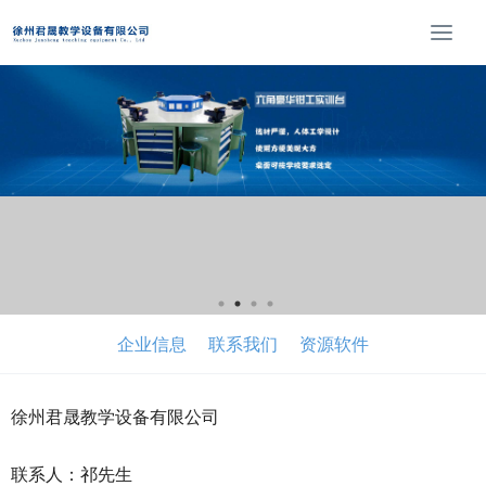
T
o
g
g
l
e
n
a
v
i
g
a
t
企业信息
联系我们
资源软件
i
o
n
徐州君晟教学设备有限公司
联系人：祁先生