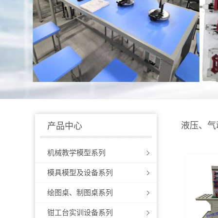
液压、气
产品中心
机械教学模型系列
模具模型及设备系列
绘图桌、制图桌系列
钳工台实训设备系列