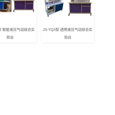
2型 智能液压气动综合实
JS-YQ3型 透明液压气动综合实
验台
验台