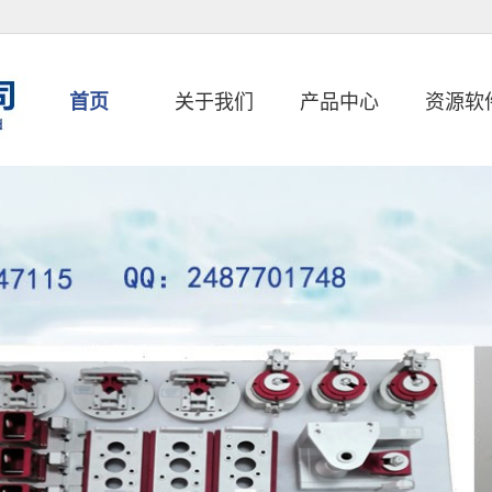
首页
关于我们
产品中心
资源软