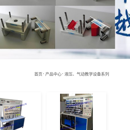
首页
产品中心
液压、气动教学设备系列