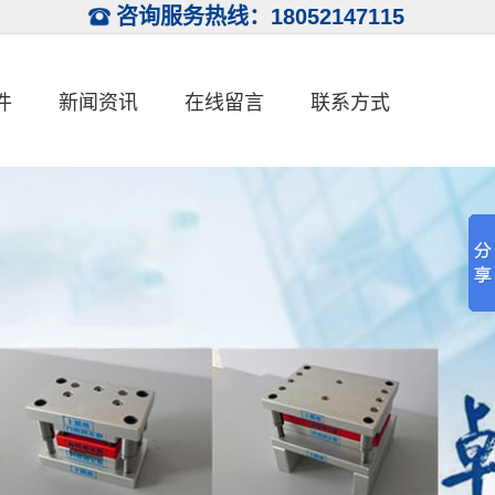
咨询服务热线：18052147115
件
新闻资讯
在线留言
联系方式