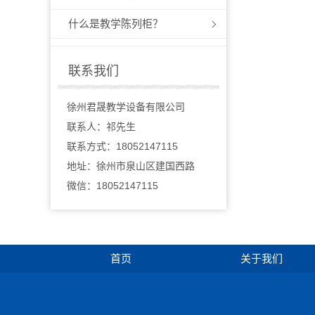
什么是教学陈列柜？
联系我们
徐州君晟教学设备有限公司
联系人：祁先生
联系方式：18052147115
地址：徐州市泉山区建国西路
微信：18052147115
首页
关于我们