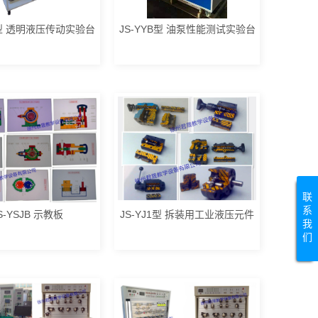
1型 透明液压传动实验台
JS-YYB型 油泵性能测试实验台
联
系
S-YSJB 示教板
JS-YJ1型 拆装用工业液压元件
我
们