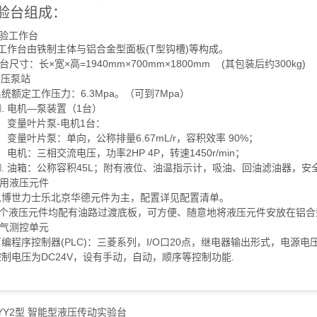
验台组成：
验工作台
工作台由铁制主体与铝合金型面板(T型钩槽)等构成。
台尺寸：长×宽×高=1940mm×700mm×1800mm (其包装后约300kg)
液压泵站
额定工作压力：6.3Mpa。（可到7Mpa）
. 电机—泵装置（1台）
量叶片泵-电机1台：
量叶片泵：单向，公称排量6.67mL/r，容积效率 90%；
机：三相交流电压，功率2HP 4P，转速1450r/min；
 油箱：公称容积45L；附有液位、油温指示计，吸油、回油滤油器，安
用液压元件
世力士乐北京华德元件为主，配置详见配置清单。
液压元件均配有油路过渡底板，可方便、随意地将液压元件安放在铝合
气测控单元
程序控制器(PLC)：三菱系列，I/O口20点，继电器输出形式，电源电压：AC
电压为DC24V，设有手动，自动，顺序等控制功能.
-YY2型 智能型液压传动实验台