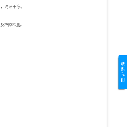
油，清洁干净。
控及故障检测。
联
系
我
们