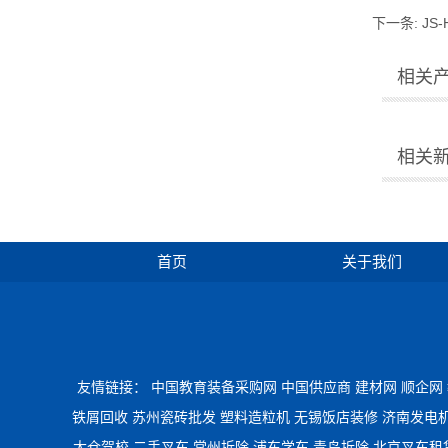
下一条:
JS
相关
相关
首页
关于我们
友情链接：
中国教育装备采购网
中国供应商
建材网
顺企网
铁屑回收
苏州瓷砖批发
塑料造粒机
无锡饭店装修
济南发电
太仓驾校
二手叉车
常州拆除
浦东学车
青岛拆除
北京叉车租