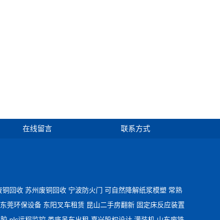
在线留言
联系方式
废铜回收
苏州废铜回收
宁波防火门
可自然降解纸浆模塑
常熟
东莞环保设备
东阳叉车租赁
昆山二手房翻新
固定床反应装置
维胶
plc远程监控
娄底吊车出租
嘉兴股权设计
灌装机
山东废铁