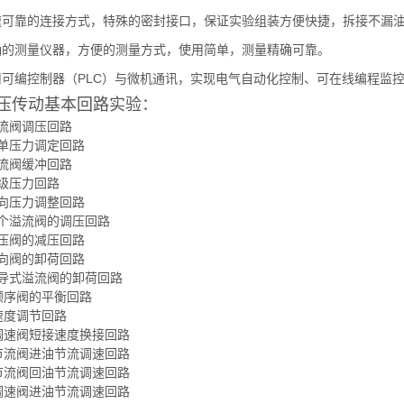
快速可靠的连接方式，特殊的密封接口，保证实验组装方便快捷，拆接不漏
精确的测量仪器，方便的测量方式，使用简单，测量精确可靠。
采用可编控制器（PLC）与微机通讯，实现电气自动化控制、可在线编程监
传动基本回路实验：
阀调压回路
压力调定回路
阀缓冲回路
压力回路
压力调整回路
溢流阀的调压回路
阀的减压回路
阀的卸荷回路
式溢流阀的卸荷回路
序阀的平衡回路
度调节回路
速阀短接速度换接回路
流阀进油节流调速回路
流阀回油节流调速回路
速阀进油节流调速回路