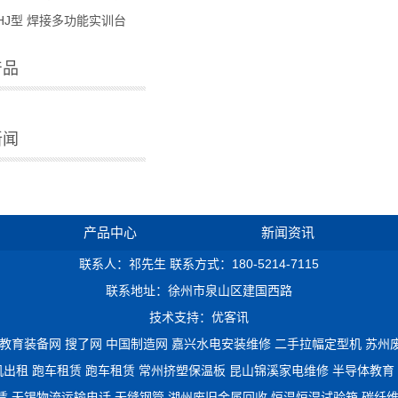
-HJ型 焊接多功能实训台
产品
新闻
产品中心
新闻资讯
联系人：祁先生 联系方式：180-5214-7115
联系地址：徐州市泉山区建国西路
技术支持：优客讯
教育装备网
搜了网
中国制造网
嘉兴水电安装维修
二手拉幅定型机
苏州
机出租
跑车租赁
跑车租赁
常州挤塑保温板
昆山锦溪家电维修
半导体教育
赁
无锡物流运输电话
无缝钢管
湖州废旧金属回收
恒温恒湿试验箱
碳纤