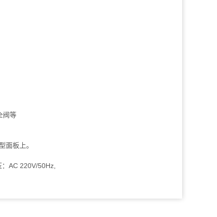
全阀等
型面板上。
 220V/50Hz,