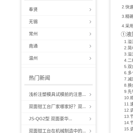
2.
奉贤
3.
无锡
4.
常州
①液压
1.溢流
南通
2.简单
3.溢流
温州
4.二级
5.双向
6.多个
热门新闻
7.减压
8.换向
9.先导
浅析注塑模具试模前的注意...
10.顺
11.速
双面钳工台厂家哪家好？双...
12.调
13.节
JS-QG2型 双面豪华...
14.节
15.调
双面钳工台在机械制造中的...