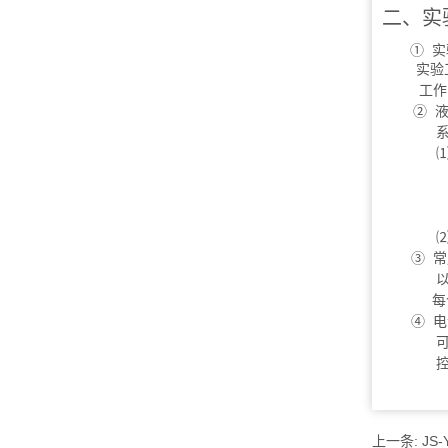
二、实
① 实
实验
工作
② 
系统
⑴
变
变
电
⑵.
③ 常
以博
每个
④ 电
可编
控制
上一条:
JS