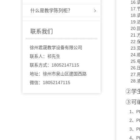
16.调
17.节
什么是教学陈列柜？
18.调
19.进
20.回
联系我们
21.方
22.保
徐州君晟教学设备有限公司
23.双
24.顺
联系人：祁先生
25.电
联系方式：18052147115
26.压
地址：徐州市泉山区建国西路
27.用
28.液
微信：18052147115
②学生
③可编
1、PL
2、PL
3、PL
4、PL