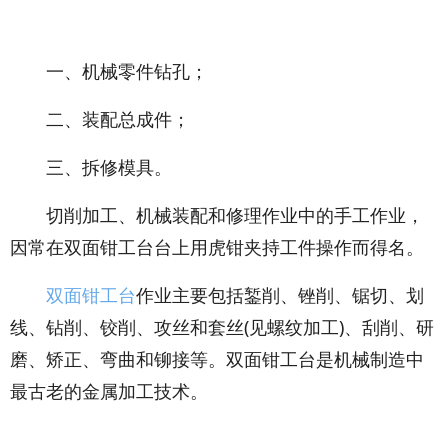
一、机械零件钻孔；
二、装配总成件；
三、拆修模具。
切削加工、机械装配和修理作业中的手工作业，
因常在双面钳工台台上用虎钳夹持工件操作而得名。
双面钳工台
作业主要包括錾削、锉削、锯切、划
线、钻削、铰削、攻丝和套丝(见螺纹加工)、刮削、研
磨、矫正、弯曲和铆接等。双面钳工台是机械制造中
最古老的金属加工技术。