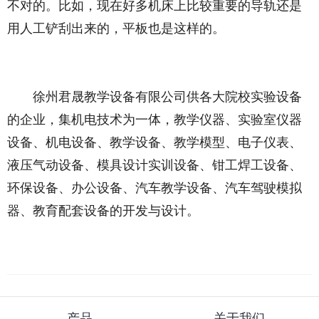
不对的。比如，现在好多机床上比较重要的导轨还是
用人工铲刮出来的，平板也是这样的。
徐州君晟教学设备有限公司供各大院校实验设备
的企业，集机电技术为一体，教学仪器、实验室仪器
设备、机电设备、教学设备、教学模型、电子仪表、
液压气动设备、模具设计实训设备、钳工焊工设备、
环保设备、办公设备、汽车教学设备、汽车驾驶模拟
器、教育配套设备的开发与设计。
产品
关于我们