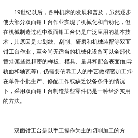
19世纪以后，各种机床的发展和普及，虽然逐步
使大部分双面钳工台作业实现了机械化和自动化，但
在机械制造过程中双面钳工台仍是广泛应用的基本技
术，其原因是:①划线、刮削、研磨和机械装配等双面
钳工台作业，至今尚无适当的机械化设备可以全部代
替;②某些最精密的样板、模具、量具和配合表面(如导
轨面和轴瓦等)，仍需要依靠工人的手艺做精密加工;③
在单件小批生产、修配工作或缺乏设备条件的情况
下，采用双面钳工台制造某些零件仍是一种经济实用
的方法。
双面钳工台是以手工操作为主的切削加工的方