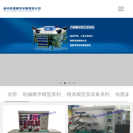
T
o
g
g
l
e
n
a
v
i
g
a
t
全部
机械教学模型系列
模具模型及设备系列
绘图桌
i
o
n