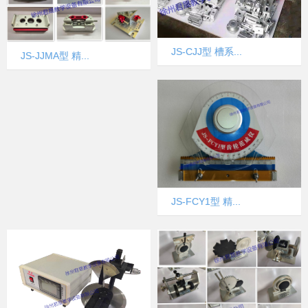
JS-CJJ型 槽系...
JS-JJMA型 精...
JS-FCY1型 精...