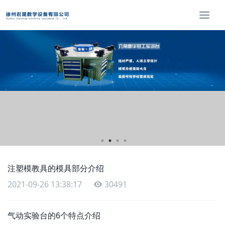
T
o
g
g
l
e
n
a
v
i
g
a
t
i
注塑模教具的模具部分介绍
o
n
2021-09-26 13:38:17
30491
气动实验台的6个特点介绍