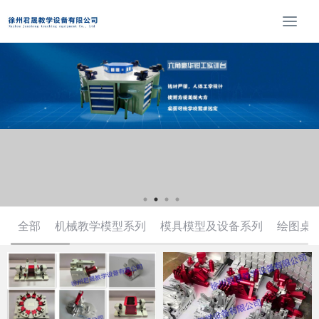
T
o
g
g
l
e
n
a
v
i
g
a
t
全部
机械教学模型系列
模具模型及设备系列
绘图桌
i
o
n