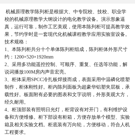
机械原理教学陈列柜是根据大、中专院校、技校、职业学
校的机械原理教学大纲设计的电化教学设备。演示形象逼
真，运行可靠，制作工艺美观，使用本陈列柜可提高教学效
果，节约学时是一套现代化机械课程教学应用实验室设备。
技术规格：
1、本陈列柜共分十个单体陈列柜组成，陈列柜体外形尺寸
约：1200×520×1920mm
2、采用多功能遥控控制、可顺序、重复、任选等功能，解
说词播放100M房内声音宏亮。
3、柜体采用SPCC冷扎板焊接而成，表面采用中温磷化喷塑
制作，柜体刚性好。柜内陈列面板为超豪华铝塑夹层板，承
载性好。板面附有必要的图表和文字说明，外形美观大方，
经久耐用。
4、柜顶部装有照明日光灯，柜背设有对开门，有利维护设
备和方便维修。柜下部设有柜箱，方便存放单个模型、实验
箱及相关实验文档。柜底装有万向轮，方便移动，符合人机
工程要求。