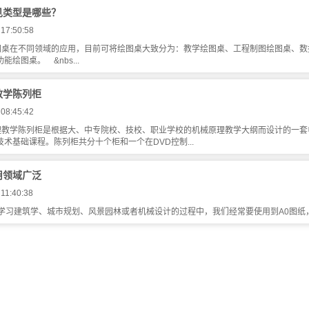
见类型是哪些？
 17:50:58
图桌在不同领域的应用，目前可将绘图桌大致分为：教学绘图桌、工程制图绘图桌、数
能绘图桌。 &nbs...
教学陈列柜
 08:45:42
理教学陈列柜是根据大、中专院校、技校、职业学校的机械原理教学大纲而设计的一套
术基础课程。陈列柜共分十个柜和一个在DVD控制...
用领域广泛
11:40:38
建筑学、城市规划、风景园林或者机械设计的过程中，我们经常要使用到A0图纸，这