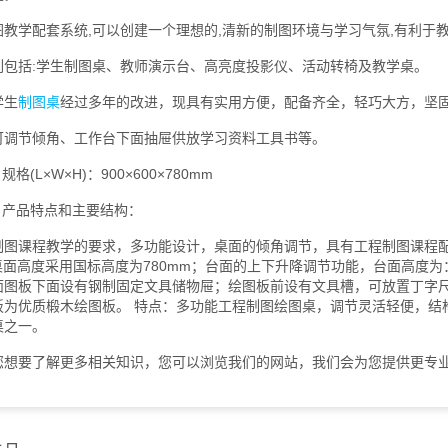
学配套系统,可以创建一个理想的,清新的制图环境与学习气氛,有利于
括:学生制图桌、教师演示台、高亮度投影仪、活动转椅及教学桌。
生
制图桌
经过多年的改进，现具有实用方便，配备齐全，轻巧大方，坚
节倾角、工作台下面抽屉供放学习资料工具书等。
(L×W×H)：900×600×780mm
产品特点和主要结构：
课程教学的要求，多功能设计，桌面的倾角调节，具有工程制图课程配
°，桌面高度采用国标高度为780mm；台面的上下升降调节功能，台面高度为：
面图板下面设有钢制固定文具储物屉；绘图板前设有文具槽，可放置丁字
板为优质椴木绘图板。 特点：多功能工程制图绘图桌，调节灵活轻便，结
桌之一。
要了解更多相关知识，您可以浏览我们的网站，我们会为您提供更专