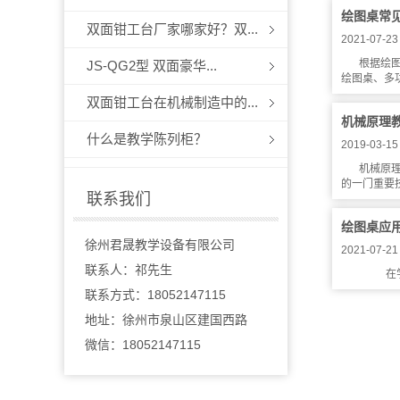
绘图桌常
双面钳工台厂家哪家好？双...
2021-07-23
根据绘
JS-QG2型 双面豪华...
绘图桌、多功
双面钳工台在机械制造中的...
机械原理
什么是教学陈列柜？
2019-03-15
机械原
的一门重要技
联系我们
绘图桌应
徐州君晟教学设备有限公司
2021-07-21 
联系人：祁先生
在学习
联系方式：18052147115
地址：徐州市泉山区建国西路
微信：18052147115