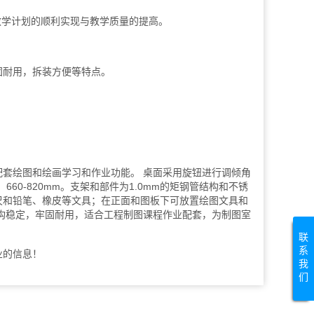
教学计划的顺利实现与教学质量的提高。
固耐用，拆装方便等特点。
套绘图和绘画学习和作业功能。 桌面采用旋钮进行调倾角
660-820mm。支架和部件为1.0mm的矩钢管结构和不锈
尺和铅笔、橡皮等文具；在正面和图板下可放置绘图文具和
构稳定，牢固耐用，适合工程制图课程作业配套，为制图室
联
系
业的信息！
我
们