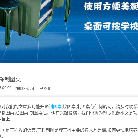
降制图桌
8:06:06
29938次访问
制图桌
我们的文章多功能升降
制图桌
,绘图桌,制图桌有任何疑问，请及时联
降制图桌,绘图桌,制图桌后，也有兴趣投稿，我们也将为您提供像本文多功
平台上。
是工程界的语言,工程制图是理工科主要的技术基础课.如何更快地培养学
望。