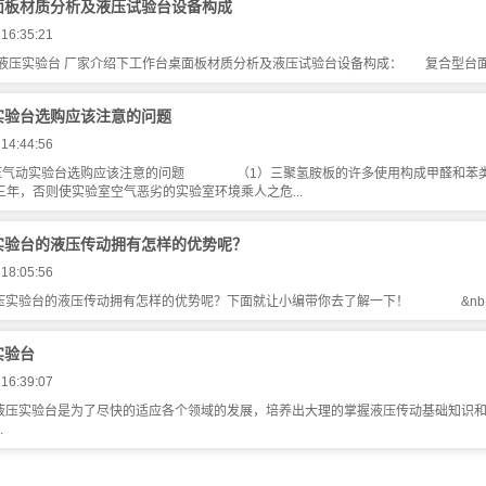
面板材质分析及液压试验台设备构成
 16:35:21
实验台 厂家介绍下工作台桌面板材质分析及液压试验台设备构成： 复合型台面。 1
实验台选购应该注意的问题
 14:44:56
动实验台选购应该注意的问题 （1）三聚氢胺板的许多使用构成甲醛和苯类等
三年，否则使实验室空气恶劣的实验室环境乘人之危...
实验台的液压传动拥有怎样的优势呢？
 18:05:56
压实验台的液压传动拥有怎样的优势呢？下面就让小编带你去了解一下！ &nb..
实验台
 16:39:07
压实验台是为了尽快的适应各个领域的发展，培养出大理的掌握液压传动基础知识和
.