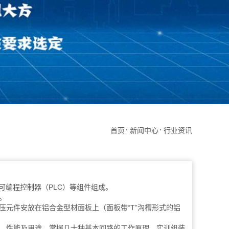
首页
新闻中心
行业资讯
编程控制器（PLC）等组件组成。
。
元件安放在铝合金型材面板上（面板带“T”沟槽形式的铝
，性能及用途。掌握几十种基本回路的工作原理，实训组装