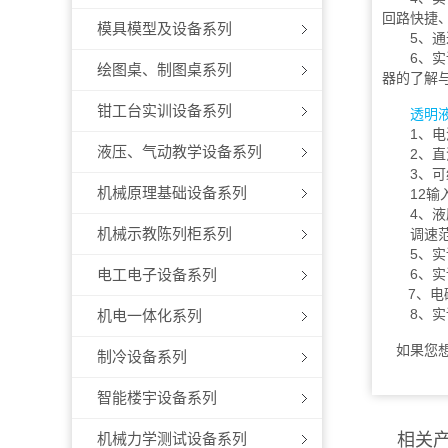
回路快捷
模具模型及设备系列
5、通过
6、实训
绘图桌、制图桌系列
器的了解
钳工台实训设备系列
透明
1、电源：
液压、气动教学设备系列
2、直流电
3、可编程
机械原理基础设备系列
12输入
4、液压
机械示教陈列柜系列
调速范围：0
5、实训工
电工电子设备系列
6、实训油
7、电磁换
8、实训装
机电一体化系列
如果您想
制冷设备系列
智能楼宇设备系列
机械力学测试设备系列
相关