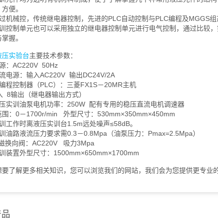
、方便。
机械控，传统继电器控制，先进的PLC自动控制与PLC编程及MGGS
控制单元也可以采用独立的继电器控制单元进行电气控制，通过比较，突出
与掌握。
液压实验台
主要技术参数：
AC220V 50Hz
源：输入AC220V 输出DC24V/2A
控制器（PLC）：三菱FX1S－20MR主机
 8输出（继电器输出方式）
实训油泵电机功率：250W 配有专用的稳压直流电机调速器
－1700r/min 外型尺寸：530mm×350mm×450mm
作时离液压实训台1.5m远处噪声≤58dB。
路液流压力要求需0.3－0.8Mpa（油泵压力：Pmax=2.5Mpa）
向阀：AC220V 吸力3Mpa
置外型尺寸：1500mm×650mm×1700mm
要了解更多相关知识，您可以浏览我们的网站，我们会为您提供更专业
产品