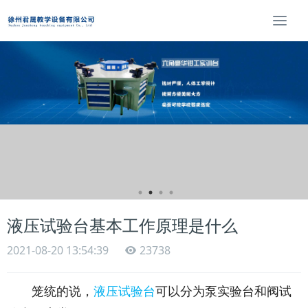
T
o
g
g
l
e
n
a
v
i
g
a
t
i
液压试验台基本工作原理是什么
o
n
2021-08-20 13:54:39
23738
笼统的说，
液压试验台
可以分为泵实验台和阀试