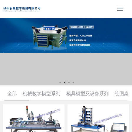
T
o
g
g
l
e
n
a
v
i
g
a
t
全部
机械教学模型系列
模具模型及设备系列
绘图桌
i
o
n