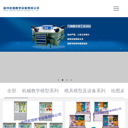
T
o
g
g
l
e
n
a
v
i
g
a
t
全部
机械教学模型系列
模具模型及设备系列
绘图桌
i
o
n