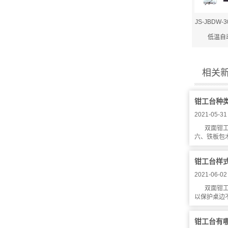
JS-JBDW
低温自
相关
钳工台种
2021-05-31
双面钳工
六、铁板包木
钳工台样
2021-06-02
双面钳工
以保护桌边不
钳工台有