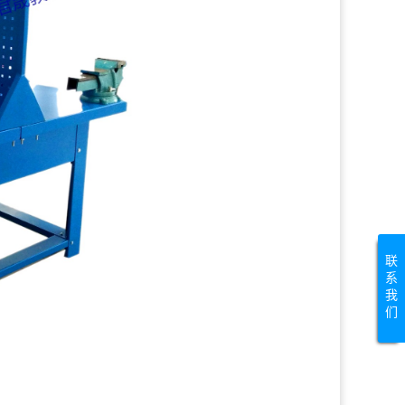
联
系
我
们